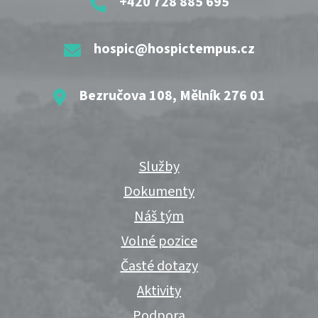
+420 728 885 695
hospic@hospictempus.cz
Bezručova 108, Mělník 276 01
Služby
Dokumenty
Náš tým
Volné pozice
Časté dotazy
Aktivity
Podpora