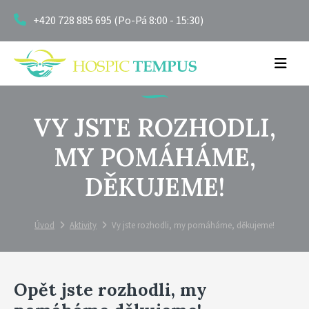
+420 728 885 695 (Po-Pá 8:00 - 15:30)
VY JSTE ROZHODLI,
MY POMÁHÁME,
DĚKUJEME!
Úvod
Aktivity
Vy jste rozhodli, my pomáháme, děkujeme!
Opět jste rozhodli, my