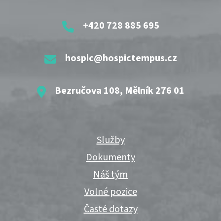
+420 728 885 695
hospic@hospictempus.cz
Bezručova 108, Mělník 276 01
Služby
Dokumenty
Náš tým
Volné pozice
Časté dotazy