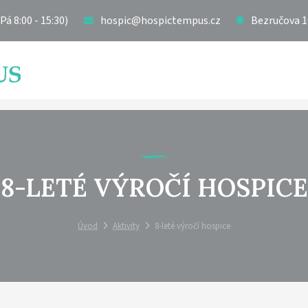
á 8:00 - 15:30)
hospic@hospictempus.cz
Bezručova 1
8-LETÉ VÝROČÍ HOSPICE
Úvod
Aktivity
8-leté výročí hospice